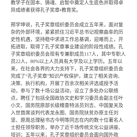
教学子在固本、铸魂、启智中奠定人生底色并取得卓
异成绩者获得孔子奖章•教育奖。
邢学坤说，孔子奖章组织委员会成立五年来，面对复
杂的外部环境，紧紧抓住习近平总书记视察曲阜的历
史性机遇，坚持稳中求进工作总基调，迎难而上，开
拓进取，取得了孔子奖章事业建设的阶段性成绩。孔
子奖章组织委员会现有专兼职成员117人，其中专职人
员22人，80%以上人员具有大学及以上学历。五年以
来，在社会各界的大力支持下，孔子奖章组织委员会
完成了“孔子奖章”知识产权保护，建立了相关咨询、
决策、执行机构，开展了百余次相关评选或授予活
动，参与了数十场公益活动，设立了多处办公联络
点，聘任了包括全国政协文史和学习委员会副主任叶
小文、国务院原部长级稽查特派员刘吉、中国复关及
入世首席谈判代表龙永图、国务院扶贫办原主任刘
坚、原周总理秘书古今明等同志在内的数十位著名人
士担任领导职务，举办了近千场传统文化公益讲座、
培训；五年以来，孔子奖章组织委员会面向国外政