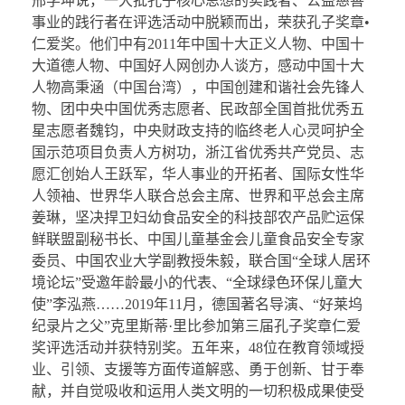
邢学坤说，一大批孔子核心思想的实践者、公益慈善
事业的践行者在评选活动中脱颖而出，荣获孔子奖章•
仁爱奖。他们中有2011年中国十大正义人物、中国十
大道德人物、中国好人网创办人谈方，感动中国十大
人物高秉涵（中国台湾），中国创建和谐社会先锋人
物、团中央中国优秀志愿者、民政部全国首批优秀五
星志愿者魏钧，中央财政支持的临终老人心灵呵护全
国示范项目负责人方树功，浙江省优秀共产党员、志
愿汇创始人王跃军，华人事业的开拓者、国际女性华
人领袖、世界华人联合总会主席、世界和平总会主席
姜琳，坚决捍卫妇幼食品安全的科技部农产品贮运保
鲜联盟副秘书长、中国儿童基金会儿童食品安全专家
委员、中国农业大学副教授朱毅，联合国“全球人居环
境论坛”受邀年龄最小的代表、“全球绿色环保儿童大
使”李泓燕……2019年11月，德国著名导演、“好莱坞
纪录片之父”克里斯蒂·里比参加第三届孔子奖章仁爱
奖评选活动并获特别奖。五年来，48位在教育领域授
业、引领、支援等方面传道解惑、勇于创新、甘于奉
献，并自觉吸收和运用人类文明的一切积极成果使受