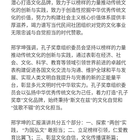
潜心打造文化品牌，致力于以榜样的力量推动传统文
化的创新与实践，致力于创造性挖掘中华优秀传统文
化的价值，努力为构建社会主义核心价值体系提供丰
厚滋养，竭力谱写当代民间社团组织对党的文化事业
无限忠诚与自觉担当的时代赞歌。
邢学坤强调，孔子奖章组织委员会坚持以榜样的力量
推动传统文化的创新与实践，通过表彰在经济、社
会、文化、科学、教育等领域引领世界前进的卓越代
表构建促进各国文化交流与沟通、维护全球和平与发
展、实现人类文明自我提升与完善的新的正能量平
台，彰显多元文明时代中华软实力。孔子奖章组织委
员会以弘扬中华优秀传统文化为己任，着力打造“孔子
奖章”文化品牌，始终秉持“斯文在兹”的文化自觉和
“弦歌不辍”的文化担当。
邢学坤的汇报演讲共分五个部分：一、探索 “两创”实
践， “为国弘文” 敢担当；二、立足榜样引领，仁爱教
育比翼飞；三、彰显文化自信，文化传播谋新篇；