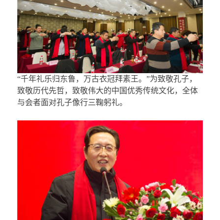
“千年礼乐归东鲁，万古衣冠拜素王。”为致敬孔子，
致敬历代先哲，致敬伟大的中国优秀传统文化，全体
与会者面对孔子像行三鞠躬礼。