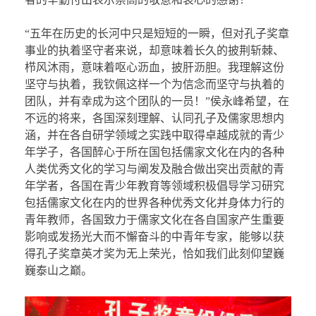
“五年在历史的长河中只是短短的一瞬，但对孔子奖章
事业的执着坚守者来说，却意味着长久的披荆斩棘、
栉风沐雨，意味着呕心沥血，披肝沥胆。我理解这份
坚守与执着，我钦佩这样一个为信念而坚守与执着的
团队，并有幸成为这个团队的一员！”侯永峰希望，在
不远的将来，各国深刻理解、认同孔子及儒家思想内
涵，并在各自研学领域之实践中取得卓越成就的青少
年学子，各国醉心于所在国包括儒家文化在内的各种
人类优秀文化的学习与阐发及融合做出突出贡献的青
年学者，各国在青少年教育等领域积极倡导学习研究
包括儒家文化在内的世界各种优秀文化并身体力行的
青年教师，各国致力于儒家文化在各自国家产生重要
影响或发扬光大而不懈奋斗的中青年专家，能够以获
得孔子奖章英才奖为无上荣光，恰如我们此刻仰望巍
巍泰山之巅。