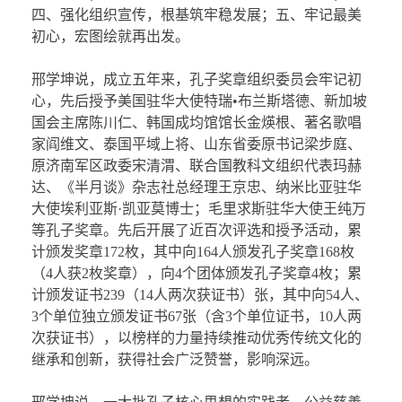
四、强化组织宣传，根基筑牢稳发展；五、牢记最美
初心，宏图绘就再出发。
邢学坤说，成立五年来，孔子奖章组织委员会牢记初
心，先后授予美国驻华大使特瑞•布兰斯塔德、新加坡
国会主席陈川仁、韩国成均馆馆长金煐根、著名歌唱
家阎维文、泰国平域上将、山东省委原书记梁步庭、
原济南军区政委宋清渭、联合国教科文组织代表玛赫
达、《半月谈》杂志社总经理王京忠、纳米比亚驻华
大使埃利亚斯·凯亚莫博士；毛里求斯驻华大使王纯万
等孔子奖章。先后开展了近百次评选和授予活动，累
计颁发奖章172枚，其中向164人颁发孔子奖章168枚
（4人获2枚奖章），向4个团体颁发孔子奖章4枚；累
计颁发证书239（14人两次获证书）张，其中向54人、
3个单位独立颁发证书67张（含3个单位证书，10人两
次获证书），以榜样的力量持续推动优秀传统文化的
继承和创新，获得社会广泛赞誉，影响深远。