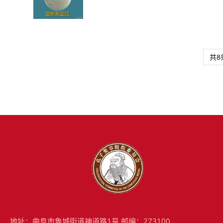
共8
地址：曲阜市鲁城街道神道路1号 邮编：273100