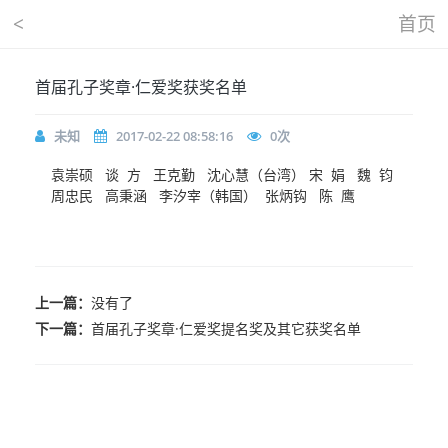
<
首页
首届孔子奖章·仁爱奖获奖名单
未知
2017-02-22 08:58:16
0
次
袁崇硕 谈 方 王克勤 沈心慧（台湾） 宋 娟 魏 钧
周忠民 高秉涵 李汐宰（韩国） 张炳钩 陈 鹰
上一篇：
没有了
下一篇：
首届孔子奖章·仁爱奖提名奖及其它获奖名单